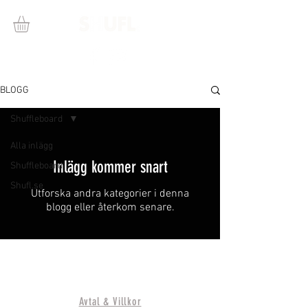
BLOGG
Shuffleboard
Alla inlägg
Inlägg kommer snart
Shuffleboard
Shufl.se
Utforska andra kategorier i denna
blogg eller återkom senare.
Avtal & Villkor