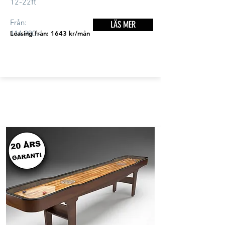
12-22ft
Från:
LÄS MER
114.900:-
Leasing från: 1643 kr/mån