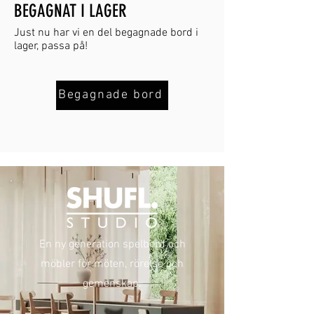
BEGAGNAT I LAGER
Just nu har vi en del begagnade bord i
lager, passa på!
Begagnade bord
En ny generation spelbord och
möbler för möten, rörelse och
gemenskap.